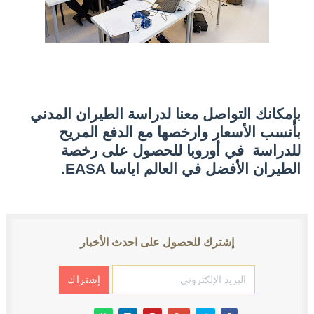
Controller-Pilot Data-Link Communications (CPDLC)
Aircraft Speed
Minimum Safe Altitude Warning (MSAW)
بإمكانك التواصل معنا لدراسة الطيران المدني
hat is Traffic Information Broadcasts by Aircraft (TIBA)?
بأنسب الأسعار وارخصها مع الدفع المريح
What is V1 speed?
للدراسة في أوروبا للحصول على رخصة
الطيران الأفضل في العالم اياسا EASA.
إشترك للحصول على احدث الأخبار