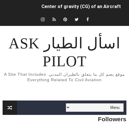
Center of gravity (CG) of an Aircraft
INDUCED (OR LIFT-DEPENDENT) DRAG.
كتب و كورسات اللغه الانجليزيه الخاصة بالطيران المدني English Aviation books
اسأل الطيار ASK
دراسة الطيران المدني في أوروبا
PILOT
Aircraft Detection Lighting System (ADLS)
5 أسباب تجعلك أن تفكر تصبح طياراً ✈️👨‍✈️
موقع يضم كل ما يتعلق بالطيران المدني. A Site That Includes
Everything Related To Civil Aviation
الفرق بين محركات الطائرات turbojet وturboprop وturbofan و turboshaft
Formation of Wave drag
Aircraft Trimming
Followers
What is aircraft manifold pressure?