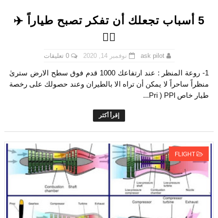
5 أسباب تجعلك أن تفكر تصبح طياراً ✈️
👨‍✈️
0 تعليقات
نوفمبر 14, 2020
ask pilot
1- روعة المنظر : عند ارتفاعك 1000 قدم فوق سطح الارض سترىٰ
منظراً ساحراً لا يمكن أن تراه الا بالطيران وعند حصولك على رخصة
طيار خاص PPl ‏( Pri...
إقرأ أكثر
FLIGHT