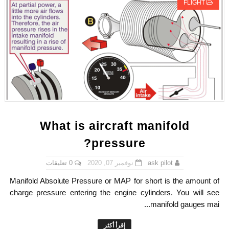
FLIGHT
What is aircraft manifold
pressure?
0 تعليقات
نوفمبر 07, 2020
ask pilot
Manifold Absolute Pressure or MAP for short is the amount of
charge pressure entering the engine cylinders. You will see
manifold gauges mai...
إقرأ أكثر