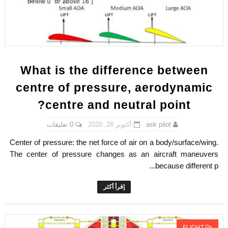
What is the difference between
centre of pressure, aerodynamic
centre and neutral point?
0 تعليقات
أكتوبر 28, 2020
ask pilot
Center of pressure: the net force of air on a body/surface/wing.
The center of pressure changes as an aircraft maneuvers
because different p...
إقرأ أكثر
FLIGHT