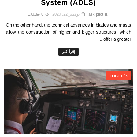
System (ADLS)
Controller-Pilot Data-Link Communications (CPDLC)
0 تعليقات
نوفمبر 22, 2020
ask pilot
Aircraft Speed
On the other hand, the technical advances in blades and masts
allow the construction of higher and bigger structures, which
Minimum Safe Altitude Warning (MSAW)
offer a greater ...
hat is Traffic Information Broadcasts by Aircraft (TIBA)?
إقرأ أكثر
What is V1 speed?
FLIGHT