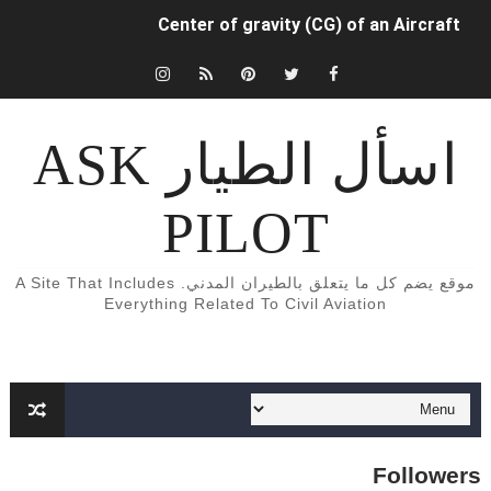
Center of gravity (CG) of an Aircraft
INDUCED (OR LIFT-DEPENDENT) DRAG.
كتب و كورسات اللغه الانجليزيه الخاصة بالطيران المدني English Aviation books
اسأل الطيار ASK
دراسة الطيران المدني في أوروبا
PILOT
Aircraft Detection Lighting System (ADLS)
5 أسباب تجعلك أن تفكر تصبح طياراً ✈️👨‍✈️
موقع يضم كل ما يتعلق بالطيران المدني. A Site That Includes
Everything Related To Civil Aviation
الفرق بين محركات الطائرات turbojet وturboprop وturbofan و turboshaft
Formation of Wave drag
Aircraft Trimming
What is aircraft manifold pressure?
Followers