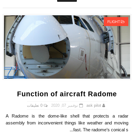
FLIGHT
Function of aircraft Radome
0 تعليقات
نوفمبر 07, 2020
ask pilot
A Radome is the dome-like shell that protects a radar
assembly from inconvenient things like weather and moving
fast. The radome’s conical s...