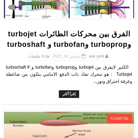
الفرق بين محركات الطائرات turbojet
وturboprop وturbofan و turboshaft
0 تعليقات
نوفمبر 14, 2020
ask pilot
الكثير لايفرق بين turbojet وturboprop وturbofan و turboshaft #
Turbojet : هو محرك نفاذ ذات الدفع الامامي يتكون من ضاغطة
وغرفة احتراق وتور...
إقرأ أكثر
FLIGHT