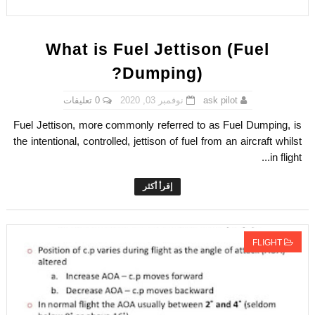
What is Fuel Jettison (Fuel
Dumping)?
0 تعليقات
نوفمبر 03, 2020
ask pilot
Fuel Jettison, more commonly referred to as Fuel Dumping, is
the intentional, controlled, jettison of fuel from an aircraft whilst
in flight...
إقرأ أكثر
FLIGHT