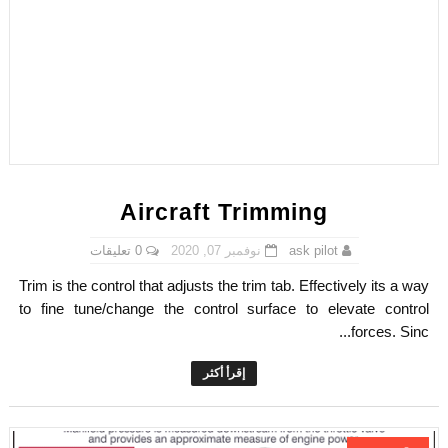
Aircraft Trimming
0 تعليقات
نوفمبر 07, 2020
ask pilot
Trim is the control that adjusts the trim tab. Effectively its a way
to fine tune/change the control surface to elevate control
forces. Sinc...
إقرأ أكثر