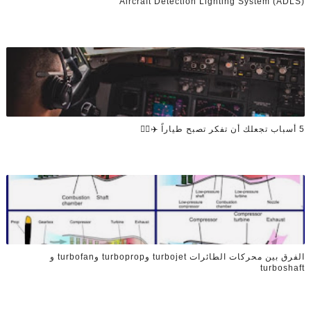
Aircraft Detection Lighting System (ADLS)
5 أسباب تجعلك أن تفكر تصبح طياراً ✈️👨‍✈️
الفرق بين محركات الطائرات turbojet وturboprop وturbofan و
turboshaft