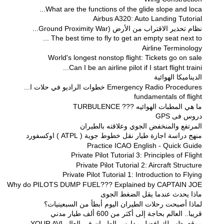
What are the functions of the glide slope and loca...
Airbus A320: Auto Landing Tutorial
نظام تحذير الاقتراب من الأرض (Ground Proximity War...
The best time to fly to get an empty seat next to ...
Airline Terminology
World's longest nonstop flight: Tickets go on sale
Can I be an airline pilot if I start flight traini...
الديناميكا الهوائية
Emergency Radio Procedures خطوات الراديو في حلات ا...
fundamentals of flight
ما هي المطبات الهوائيه ??? TURBULENCE
دروس فى GPS
المرتفع والمنخفض الجوي وعلاقته بالطيران
منهج دراسة اجازة طيار نقل خطوط جوية ( ATPL ) اوكسفورد
Practice ICAO English - Quick Guide
Private Pilot Tutorial 3: Principles of Flight
Private Pilot Tutorial 2: Aircraft Structure
Private Pilot Tutorial 1: Introduction to Flying
Why do PILOTS DUMP FUEL??? Explained by CAPTAIN JOE
ماذا يحدث عندما يقل الضغط الجوى
لماذا أصبحت رحلات الطيران اليوم أبطأ من السبعينيات؟
قريبا.. العالم بحاجة إلى أكثر من 600 ألف طيار مدني
موقع يظهر لك افضل مدارس الطيران في العالم YOUR AVI...