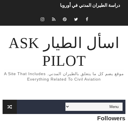
Aircraft Detection Lighting System (ADLS)
5 أسباب تجعلك أن تفكر تصبح طياراً ✈️👨‍✈️
الفرق بين محركات الطائرات turbojet وturboprop وturbofan و turboshaft
اسأل الطيار ASK
Formation of Wave drag
PILOT
Aircraft Trimming
What is aircraft manifold pressure?
موقع يضم كل ما يتعلق بالطيران المدني. A Site That Includes
Everything Related To Civil Aviation
Function of aircraft Radome
What is Safety Occurrence Report?
كابينة القيادة (cockpit) لطائرة Cessna 172
Followers
What is Dead Reckoning (DR)?