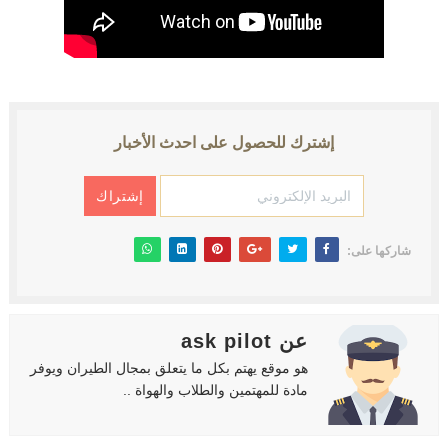
What is V1 speed?
Center of gravity (CG) of an Aircraft
INDUCED (OR LIFT-DEPENDENT) DRAG.
إشترك للحصول على احدث الأخبار
كتب و كورسات اللغه الانجليزيه الخاصة بالطيران المدني English Aviation books
دراسة الطيران المدني في أوروبا
شاركها على:
عن ask pilot
هو موقع يهتم بكل ما يتعلق بمجال الطيران ويوفر
مادة للمهتمين والطلاب والهواة ..