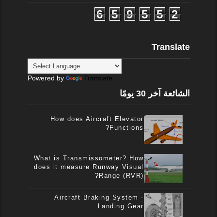
6
5
9
5
5
2
Translate
Powered by
Translate
الشائعة آخر 30 يومًا
How does Aircraft Elevator
Functions?
What is Transmissometer? How
does it measure Runway Visual
Range (RVR)?
Aircraft Braking System -
Landing Gear