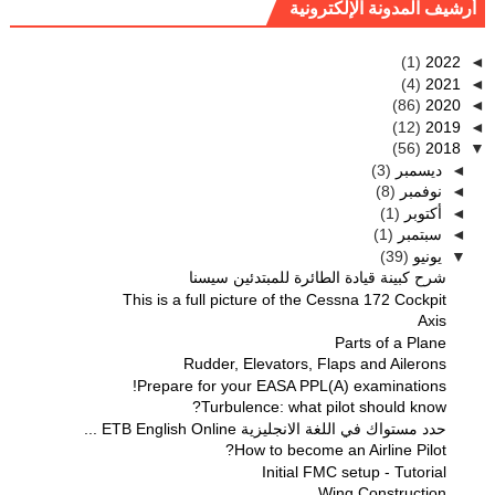
أرشيف المدونة الإلكترونية
(1)
2022
◄
(4)
2021
◄
(86)
2020
◄
(12)
2019
◄
(56)
2018
▼
(3)
ديسمبر
◄
(8)
نوفمبر
◄
(1)
أكتوبر
◄
(1)
سبتمبر
◄
(39)
يونيو
▼
شرح كبينة قيادة الطائرة للمبتدئين سيسنا
This is a full picture of the Cessna 172 Cockpit
Axis
Parts of a Plane
Rudder, Elevators, Flaps and Ailerons
Prepare for your EASA PPL(A) examinations!
Turbulence: what pilot should know?
حدد مستواك في اللغة الانجليزية ETB English Online ...
How to become an Airline Pilot?
Initial FMC setup - Tutorial
Wing Construction